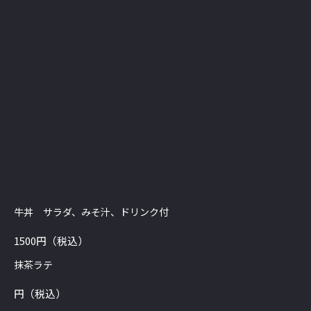
ディナー（4名様より）: はく
ば豚のしゃぶしゃぶ（前菜・
しゃぶしゃぶ・蕎麦/雑炊のい
ずれか・デザート）
6600/人(person)円（税込）
牛丼 サラダ、みそ汁、ドリンク付
1500円（税込）
抹茶ラテ
円（税込）