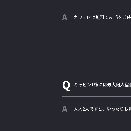
A
カフェ内は無料でwi-fiをご
Q
キャビン1棟には最大何人宿
A
大人2人ですと、ゆったりお